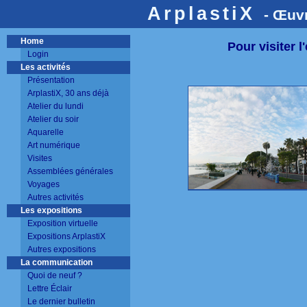
ArplastiX
- Œuv
Home
Pour visiter 
Login
Les activités
Présentation
ArplastiX, 30 ans déjà
Atelier du lundi
Atelier du soir
Aquarelle
Art numérique
Visites
Assemblées générales
Voyages
Autres activités
Les expositions
Exposition virtuelle
Expositions ArplastiX
Autres expositions
La communication
Quoi de neuf ?
Lettre Éclair
Le dernier bulletin